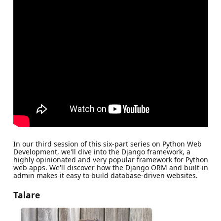
In our third session of this six-part series on Python Web
Development, we'll dive into the Django framework, a
highly opinionated and very popular framework for Python
web apps. We'll discover how the Django ORM and built-in
admin makes it easy to build database-driven websites.
Talare