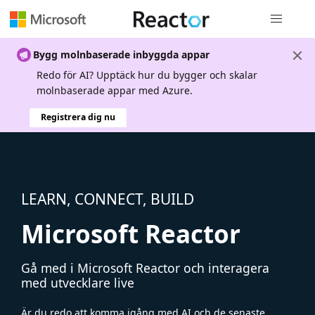
Global nav
Bygg molnbaserade inbyggda appar
Redo för AI? Upptäck hur du bygger och skalar
molnbaserade appar med Azure.
Registrera dig nu
LEARN, CONNECT, BUILD
Microsoft Reactor
Gå med i Microsoft Reactor och interagera
med utvecklare live
Är du redo att komma igång med AI och de senaste