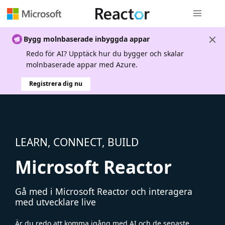
Global nav
Bygg molnbaserade inbyggda appar
Redo för AI? Upptäck hur du bygger och skalar
molnbaserade appar med Azure.
Registrera dig nu
LEARN, CONNECT, BUILD
Microsoft Reactor
Gå med i Microsoft Reactor och interagera
med utvecklare live
Är du redo att komma igång med AI och de senaste