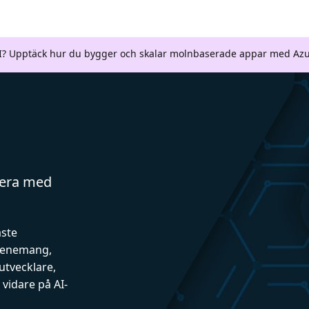
AI? Upptäck hur du bygger och skalar molnbaserade appar med Azu
gera med
aste
evenemang,
utvecklare,
vidare på AI-