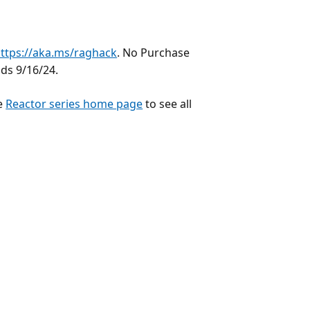
ttps://aka.ms/raghack
. No Purchase
nds 9/16/24.
he
Reactor series home page
to see all