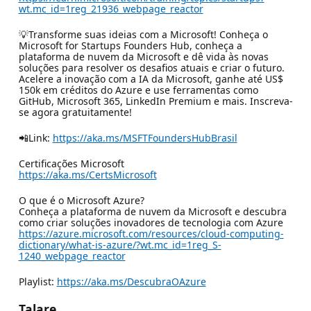
wt.mc_id=1reg_21936_webpage_reactor
💡Transforme suas ideias com a Microsoft! Conheça o
Microsoft for Startups Founders Hub, conheça a
plataforma de nuvem da Microsoft e dê vida às novas
soluções para resolver os desafios atuais e criar o futuro.
Acelere a inovação com a IA da Microsoft, ganhe até US$
150k em créditos do Azure e use ferramentas como
GitHub, Microsoft 365, LinkedIn Premium e mais. Inscreva-
se agora gratuitamente!
📲Link:
https://aka.ms/MSFTFoundersHubBrasil
Certificações Microsoft
https://aka.ms/CertsMicrosoft
O que é o Microsoft Azure?
Conheça a plataforma de nuvem da Microsoft e descubra
como criar soluções inovadores de tecnologia com Azure
https://azure.microsoft.com/resources/cloud-computing-
dictionary/what-is-azure/?wt.mc_id=1reg_S-
1240_webpage_reactor
Playlist:
https://aka.ms/DescubraOAzure
Talare