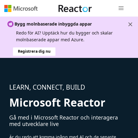
Global nav
Bygg molnbaserade inbyggda appar
Redo för AI? Upptäck hur du bygger och skalar
molnbaserade appar med Azure.
Registrera dig nu
LEARN, CONNECT, BUILD
Microsoft Reactor
Gå med i Microsoft Reactor och interagera
med utvecklare live
Är du redo att komma igång med AI och de senaste