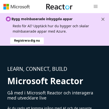
Global nav
Bygg molnbaserade inbyggda appar
Redo för AI? Upptäck hur du bygger och skalar
molnbaserade appar med Azure.
Registrera dig nu
LEARN, CONNECT, BUILD
Microsoft Reactor
Gå med i Microsoft Reactor och interagera
med utvecklare live
Är du redo att komma igång med AI och de senaste