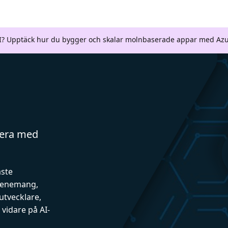
AI? Upptäck hur du bygger och skalar molnbaserade appar med Azu
gera med
aste
evenemang,
utvecklare,
vidare på AI-