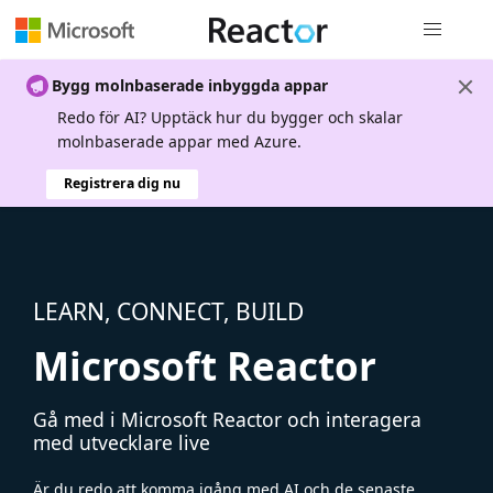
Global nav
Bygg molnbaserade inbyggda appar
Redo för AI? Upptäck hur du bygger och skalar
molnbaserade appar med Azure.
Registrera dig nu
LEARN, CONNECT, BUILD
Microsoft Reactor
Gå med i Microsoft Reactor och interagera
med utvecklare live
Är du redo att komma igång med AI och de senaste