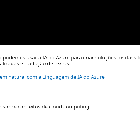
odemos usar a IA do Azure para criar soluções de classifi
izadas e tradução de textos.
em natural com a Linguagem de IA do Azure
o sobre conceitos de cloud computing