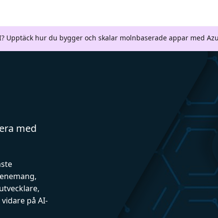
AI? Upptäck hur du bygger och skalar molnbaserade appar med Azu
gera med
aste
evenemang,
utvecklare,
vidare på AI-