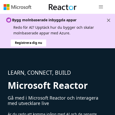
Global nav
Bygg molnbaserade inbyggda appar
Redo för AI? Upptäck hur du bygger och skalar
molnbaserade appar med Azure.
Registrera dig nu
LEARN, CONNECT, BUILD
Microsoft Reactor
Gå med i Microsoft Reactor och interagera
med utvecklare live
Är du redo att komma igång med AI och de senaste