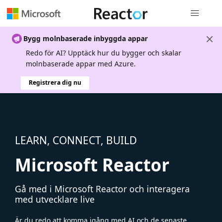
Global nav
Bygg molnbaserade inbyggda appar
Redo för AI? Upptäck hur du bygger och skalar
molnbaserade appar med Azure.
Registrera dig nu
LEARN, CONNECT, BUILD
Microsoft Reactor
Gå med i Microsoft Reactor och interagera
med utvecklare live
Är du redo att komma igång med AI och de senaste