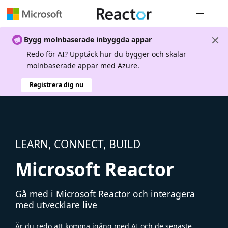
Global nav
Bygg molnbaserade inbyggda appar
Redo för AI? Upptäck hur du bygger och skalar
molnbaserade appar med Azure.
Registrera dig nu
LEARN, CONNECT, BUILD
Microsoft Reactor
Gå med i Microsoft Reactor och interagera
med utvecklare live
Är du redo att komma igång med AI och de senaste