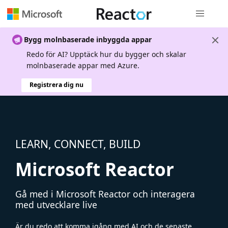
Global nav
Bygg molnbaserade inbyggda appar
Redo för AI? Upptäck hur du bygger och skalar
molnbaserade appar med Azure.
Registrera dig nu
LEARN, CONNECT, BUILD
Microsoft Reactor
Gå med i Microsoft Reactor och interagera
med utvecklare live
Är du redo att komma igång med AI och de senaste