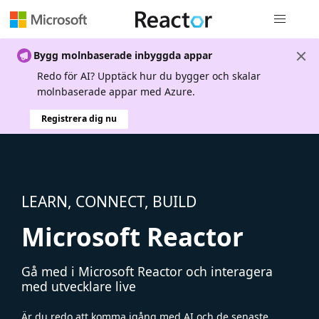
Global nav
Bygg molnbaserade inbyggda appar
Redo för AI? Upptäck hur du bygger och skalar
molnbaserade appar med Azure.
Registrera dig nu
LEARN, CONNECT, BUILD
Microsoft Reactor
Gå med i Microsoft Reactor och interagera
med utvecklare live
Är du redo att komma igång med AI och de senaste