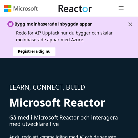
Global nav
Bygg molnbaserade inbyggda appar
Redo för AI? Upptäck hur du bygger och skalar
molnbaserade appar med Azure.
Registrera dig nu
LEARN, CONNECT, BUILD
Microsoft Reactor
Gå med i Microsoft Reactor och interagera
med utvecklare live
Är du redo att komma igång med AI och de senaste