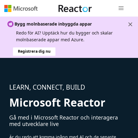
Global nav
Bygg molnbaserade inbyggda appar
Redo för AI? Upptäck hur du bygger och skalar
molnbaserade appar med Azure.
Registrera dig nu
LEARN, CONNECT, BUILD
Microsoft Reactor
Gå med i Microsoft Reactor och interagera
med utvecklare live
Är du redo att komma igång med AI och de senaste