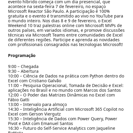
evento híbrido começa com um dia presencial, que
acontece na sexta-feira 7 de fevereiro, no espaço
Microsoft Reactor São Paulo. A participação é 100%
gratuita e o evento é transmitido ao vivo no YouTube para
o mundo inteiro. Nos dias 8 e 9 de fevereiro, o Excel
Weekend 10 traz palestras online com Microsoft MVPs de
outros países, em variados idiomas, e promove discussões
técnicas via Microsoft Teams entre comunidades de Excel
de diferentes regiões. Participe e aprenda as novidades
com profissionais consagrados nas tecnologias Microsoft!
Programação
9:00 – Chegada
9:30 – Abertura
10:00 – Ciência de Dados na prática com Python dentro do
Excel com Cristiano Galvão
11:00 – Pesquisa Operacional, Tomada de Decisão e Excel:
aplicações no Brasil e no mundo com Marcos dos Santos
12:00 – O Poder das Matrizes Dinâmicas no Excel com
Fábio Gatti
13:00 – Intervalo para almoço
14:30 – Inteligência Artificial com Microsoft 365 Copilot no
Excel com Gerson Viergutz
15:30 – Inteligência de Dados com Power Query, Power
Pivot e DAX com Emanuel Santos
16:30 – Futuro do Self-Service Analytics com Jaqueline
Battista