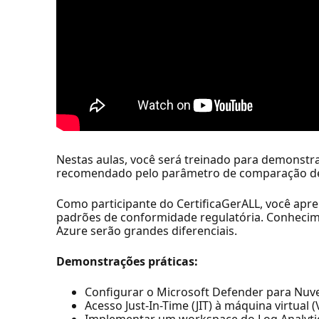
Nestas aulas, você será treinado para demonstr
recomendado pelo parâmetro de comparação de
Como participante do CertificaGerALL, você apr
padrões de conformidade regulatória. Conhecime
Azure serão grandes diferenciais.
Demonstrações práticas:
Configurar o Microsoft Defender para Nu
Acesso Just-In-Time (JIT) à máquina virtual 
Implementar um workspace do Log Analyti