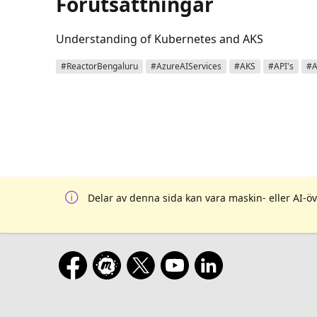
Förutsättningar
Understanding of Kubernetes and AKS
#ReactorBengaluru
#AzureAIServices
#AKS
#API's
#A
Delar av denna sida kan vara maskin- eller AI-öv