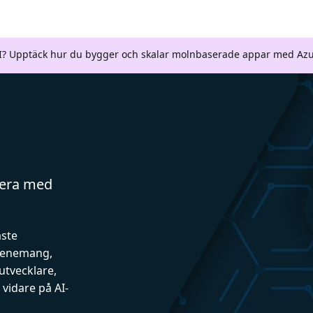
AI? Upptäck hur du bygger och skalar molnbaserade appar med Azu
gera med
aste
evenemang,
utvecklare,
vidare på AI-