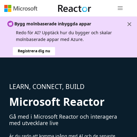
Global nav
Bygg molnbaserade inbyggda appar
Redo för AI? Upptäck hur du bygger och skalar
molnbaserade appar med Azure.
Registrera dig nu
LEARN, CONNECT, BUILD
Microsoft Reactor
Gå med i Microsoft Reactor och interagera
med utvecklare live
Är du redo att komma igång med AI och de senaste