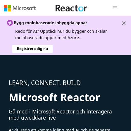
Global nav
Bygg molnbaserade inbyggda appar
Redo för AI? Upptäck hur du bygger och skalar
molnbaserade appar med Azure.
Registrera dig nu
LEARN, CONNECT, BUILD
Microsoft Reactor
Gå med i Microsoft Reactor och interagera
med utvecklare live
Är du redo att komma igång med AI och de senaste