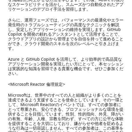
なスケーラビリティを活かし、スムーズかつ自動化されたアプ
リケーションのデプロイ手法を習得します。
さらに、運用フェーズでは、パフォーマンスの最適化やエラー
発生時のトラブルシューティングの高度なテクニックを解説
し、安定したアプリケーションの維持を実現します。GitHub
Copilot を開発の頼れるアシスタントとして活用することで、
クラウドアプリの設計から管理までを自信を持って進めること
ができ、クラウド開発のスキルを次のレベルへと引き上げま
す。
Azure と GitHub Copilot を活用して、より効率的で高品質な
アプリケーション開発を実現したい方にとって、本セッション
は実践的な知識を習得できる貴重な機会です。ぜひご参加くだ
さい。
<Microsoft Reactor 倫理規定>
Microsoftは、世界中のすべての人と組織がより多くのことを
達成できるよう支援することを使命としています。その一環と
して、Microsoft Reactorのイベントでは、すべての参加者に
とって尊重され、安心できる、プロフェッショナルな環境を提
供することを目指しています。性別、性的指向、外見、障がい
の有無、年齢、人種、宗教を問わず、すべての方に公平な体験
を提供することを大切にしており、嫌がらせや他者を貶めるよ
うな行為は一切容認しません。すべての参加者は、この基準を