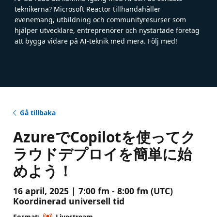
teknikerna? Microsoft Reactor tillhandahåller
evenemang, utbildning och communityresurser som
hjälper utvecklare, entreprenörer och nystartade företag
att bygga vidare på AI-teknik med mera. Följ med!
Gå tillbaka
AzureでCopilotを使ってク
ラウドデプロイを簡単に始
めよう！
16 april, 2025 | 7:00 fm - 8:00 fm (UTC)
Koordinerad universell tid
Format:
Livestream