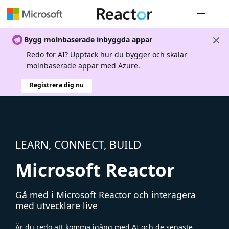
Global nav
Bygg molnbaserade inbyggda appar
Redo för AI? Upptäck hur du bygger och skalar
molnbaserade appar med Azure.
Registrera dig nu
LEARN, CONNECT, BUILD
Microsoft Reactor
Gå med i Microsoft Reactor och interagera
med utvecklare live
Är du redo att komma igång med AI och de senaste