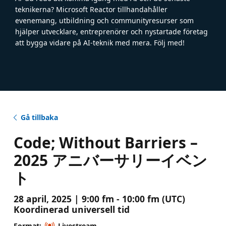
teknikerna? Microsoft Reactor tillhandahåller
evenemang, utbildning och communityresurser som
hjälper utvecklare, entreprenörer och nystartade företag
att bygga vidare på AI-teknik med mera. Följ med!
Gå tillbaka
Code; Without Barriers –
2025 アニバーサリーイベン
ト
28 april, 2025 | 9:00 fm - 10:00 fm (UTC)
Koordinerad universell tid
Format:
Livestream