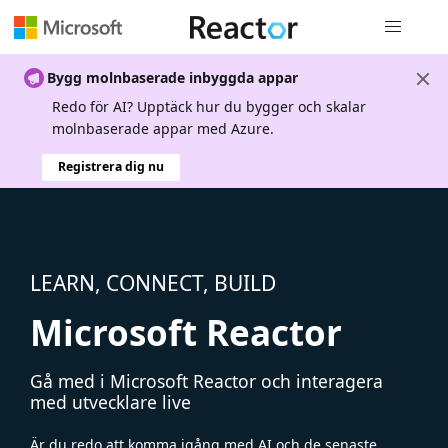
Global nav
Bygg molnbaserade inbyggda appar
Redo för AI? Upptäck hur du bygger och skalar
molnbaserade appar med Azure.
Registrera dig nu
LEARN, CONNECT, BUILD
Microsoft Reactor
Gå med i Microsoft Reactor och interagera
med utvecklare live
Är du redo att komma igång med AI och de senaste