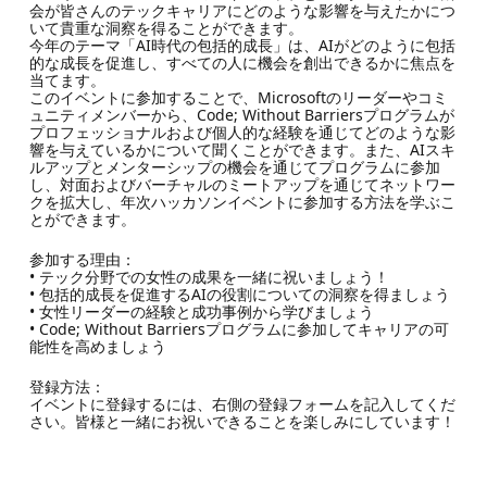
会が皆さんのテックキャリアにどのような影響を与えたかにつ
いて貴重な洞察を得ることができます。
今年のテーマ「AI時代の包括的成長」は、AIがどのように包括
的な成長を促進し、すべての人に機会を創出できるかに焦点を
当てます。
このイベントに参加することで、Microsoftのリーダーやコミ
ュニティメンバーから、Code; Without Barriersプログラムが
プロフェッショナルおよび個人的な経験を通じてどのような影
響を与えているかについて聞くことができます。また、AIスキ
ルアップとメンターシップの機会を通じてプログラムに参加
し、対面およびバーチャルのミートアップを通じてネットワー
クを拡大し、年次ハッカソンイベントに参加する方法を学ぶこ
とができます。
参加する理由：
• テック分野での女性の成果を一緒に祝いましょう！
• 包括的成長を促進するAIの役割についての洞察を得ましょう
• 女性リーダーの経験と成功事例から学びましょう
• Code; Without Barriersプログラムに参加してキャリアの可
能性を高めましょう
登録方法：
イベントに登録するには、右側の登録フォームを記入してくだ
さい。皆様と一緒にお祝いできることを楽しみにしています！