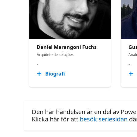
Daniel Marangoni Fuchs
Gus
Arquiteto de soluções
Anal
-
-
Biografi
Den här händelsen är en del av Power
Klicka här för att
besök seriesidan
där