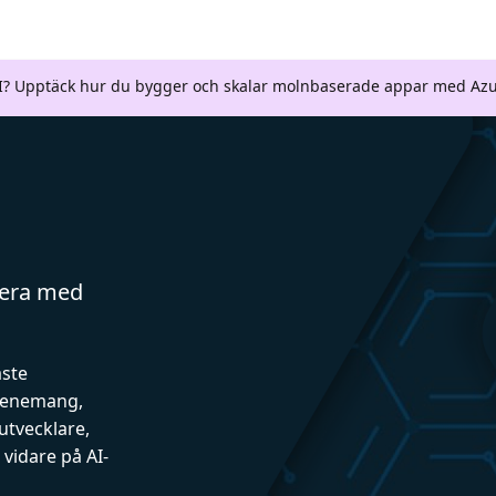
AI? Upptäck hur du bygger och skalar molnbaserade appar med Azu
gera med
aste
evenemang,
utvecklare,
vidare på AI-