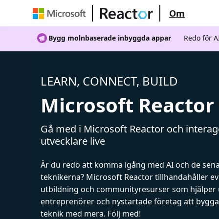
Om
Bygg molnbaserade inbyggda appar
Redo för 
LEARN, CONNECT, BUILD
Microsoft Reactor
Gå med i Microsoft Reactor och intera
utvecklare live
Är du redo att komma igång med AI och de sen
teknikerna? Microsoft Reactor tillhandahåller 
utbildning och communityresurser som hjälper 
entreprenörer och nystartade företag att bygga 
teknik med mera. Följ med!