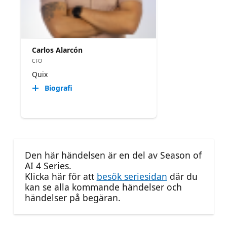
Carlos Alarcón
CFO
Quix
Biografi
Den här händelsen är en del av Season of
AI 4 Series.
Klicka här för att
besök seriesidan
där du
kan se alla kommande händelser och
händelser på begäran.