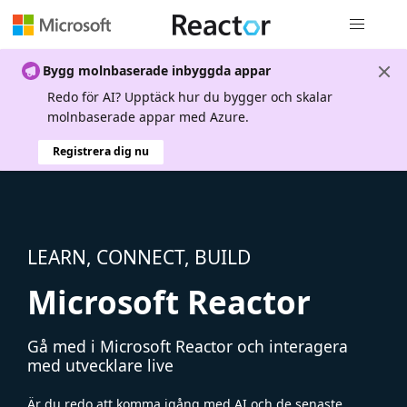
Global nav
Bygg molnbaserade inbyggda appar
Redo för AI? Upptäck hur du bygger och skalar
molnbaserade appar med Azure.
Registrera dig nu
LEARN, CONNECT, BUILD
Microsoft Reactor
Gå med i Microsoft Reactor och interagera
med utvecklare live
Är du redo att komma igång med AI och de senaste