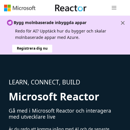
Global nav
Bygg molnbaserade inbyggda appar
Redo för AI? Upptäck hur du bygger och skalar
molnbaserade appar med Azure.
Registrera dig nu
LEARN, CONNECT, BUILD
Microsoft Reactor
Gå med i Microsoft Reactor och interagera
med utvecklare live
Är du redo att komma igång med AI och de senaste