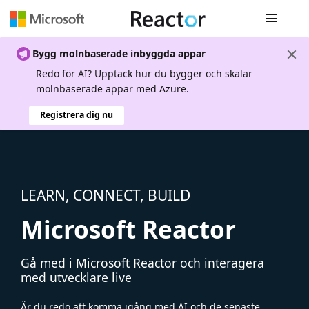
Global nav
Bygg molnbaserade inbyggda appar
Redo för AI? Upptäck hur du bygger och skalar
molnbaserade appar med Azure.
Registrera dig nu
LEARN, CONNECT, BUILD
Microsoft Reactor
Gå med i Microsoft Reactor och interagera
med utvecklare live
Är du redo att komma igång med AI och de senaste