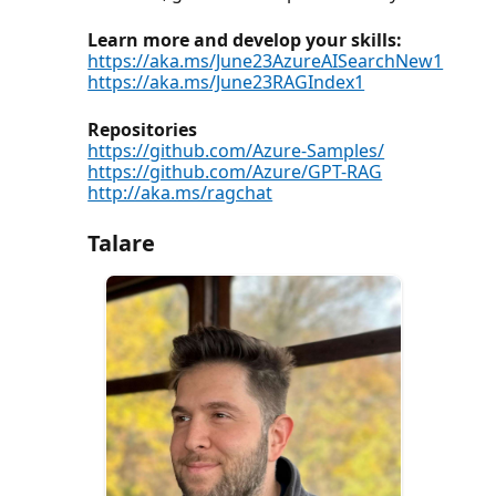
Learn more and develop your skills:
https://aka.ms/June23AzureAISearchNew1
https://aka.ms/June23RAGIndex1
Repositories
https://github.com/Azure-Samples/
https://github.com/Azure/GPT-RAG
http://aka.ms/ragchat
Talare