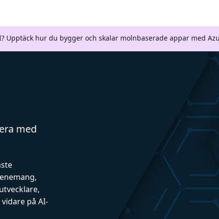
AI? Upptäck hur du bygger och skalar molnbaserade appar med Azu
gera med
aste
evenemang,
utvecklare,
vidare på AI-