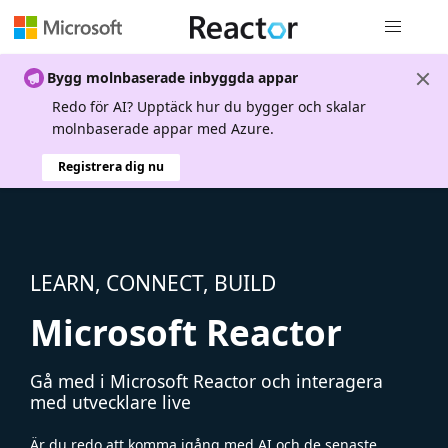
Global nav
Bygg molnbaserade inbyggda appar
Redo för AI? Upptäck hur du bygger och skalar
molnbaserade appar med Azure.
Registrera dig nu
LEARN, CONNECT, BUILD
Microsoft Reactor
Gå med i Microsoft Reactor och interagera
med utvecklare live
Är du redo att komma igång med AI och de senaste