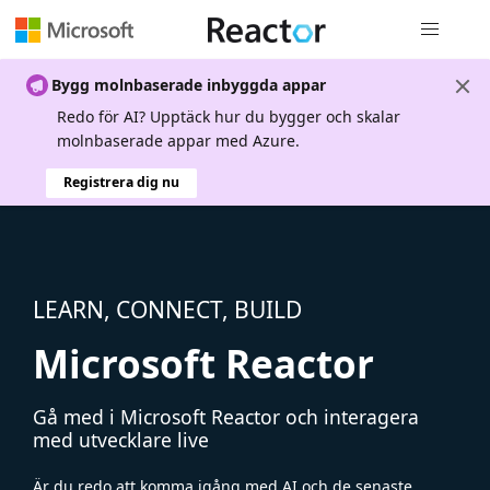
Global nav
Bygg molnbaserade inbyggda appar
Redo för AI? Upptäck hur du bygger och skalar
molnbaserade appar med Azure.
Registrera dig nu
LEARN, CONNECT, BUILD
Microsoft Reactor
Gå med i Microsoft Reactor och interagera
med utvecklare live
Är du redo att komma igång med AI och de senaste