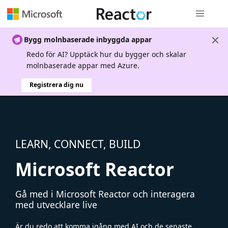
Global nav
Bygg molnbaserade inbyggda appar
Redo för AI? Upptäck hur du bygger och skalar
molnbaserade appar med Azure.
Registrera dig nu
LEARN, CONNECT, BUILD
Microsoft Reactor
Gå med i Microsoft Reactor och interagera
med utvecklare live
Är du redo att komma igång med AI och de senaste