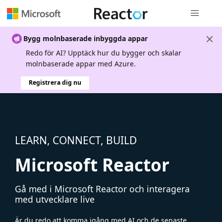
Global nav
Bygg molnbaserade inbyggda appar
Redo för AI? Upptäck hur du bygger och skalar
molnbaserade appar med Azure.
Registrera dig nu
LEARN, CONNECT, BUILD
Microsoft Reactor
Gå med i Microsoft Reactor och interagera
med utvecklare live
Är du redo att komma igång med AI och de senaste