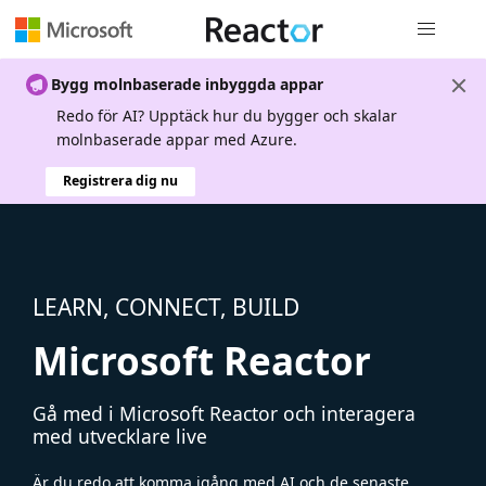
Global nav
Bygg molnbaserade inbyggda appar
Redo för AI? Upptäck hur du bygger och skalar
molnbaserade appar med Azure.
Registrera dig nu
LEARN, CONNECT, BUILD
Microsoft Reactor
Gå med i Microsoft Reactor och interagera
med utvecklare live
Är du redo att komma igång med AI och de senaste