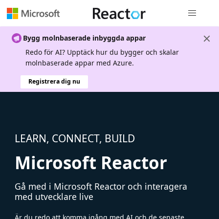
Global nav
Bygg molnbaserade inbyggda appar
Redo för AI? Upptäck hur du bygger och skalar
molnbaserade appar med Azure.
Registrera dig nu
LEARN, CONNECT, BUILD
Microsoft Reactor
Gå med i Microsoft Reactor och interagera
med utvecklare live
Är du redo att komma igång med AI och de senaste