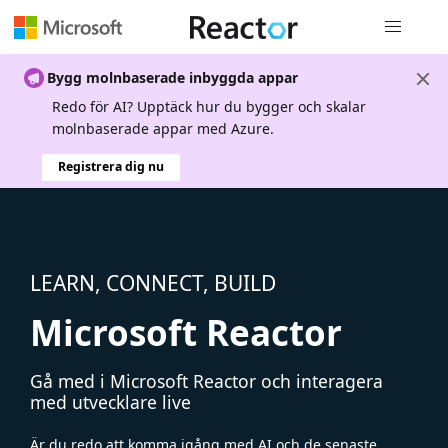
Global nav
Bygg molnbaserade inbyggda appar
Redo för AI? Upptäck hur du bygger och skalar
molnbaserade appar med Azure.
Registrera dig nu
LEARN, CONNECT, BUILD
Microsoft Reactor
Gå med i Microsoft Reactor och interagera
med utvecklare live
Är du redo att komma igång med AI och de senaste