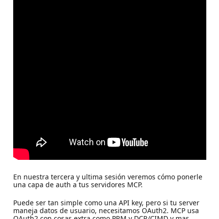
En nuestra tercera y ultima sesión veremos cómo ponerle
una capa de auth a tus servidores MCP.
Puede ser tan simple como una API key, pero si tu server
maneja datos de usuario, necesitamos OAuth2. MCP usa
OAuth2 con cosas extra como PRM y DCR/CIMD y mas.