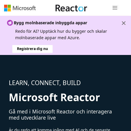
Global nav
Bygg molnbaserade inbyggda appar
Redo för AI? Upptäck hur du bygger och skalar
molnbaserade appar med Azure.
Registrera dig nu
LEARN, CONNECT, BUILD
Microsoft Reactor
Gå med i Microsoft Reactor och interagera
med utvecklare live
Är du redo att komma igång med AI och de senaste