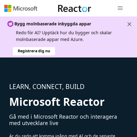
Global nav
Bygg molnbaserade inbyggda appar
Redo för AI? Upptäck hur du bygger och skalar
molnbaserade appar med Azure.
Registrera dig nu
LEARN, CONNECT, BUILD
Microsoft Reactor
Gå med i Microsoft Reactor och interagera
med utvecklare live
Är du redo att komma igång med AI och de senaste