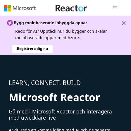
Global nav
Bygg molnbaserade inbyggda appar
Redo för AI? Upptäck hur du bygger och skalar
molnbaserade appar med Azure.
Registrera dig nu
LEARN, CONNECT, BUILD
Microsoft Reactor
Gå med i Microsoft Reactor och interagera
med utvecklare live
Är du redo att komma igång med AI och de senaste