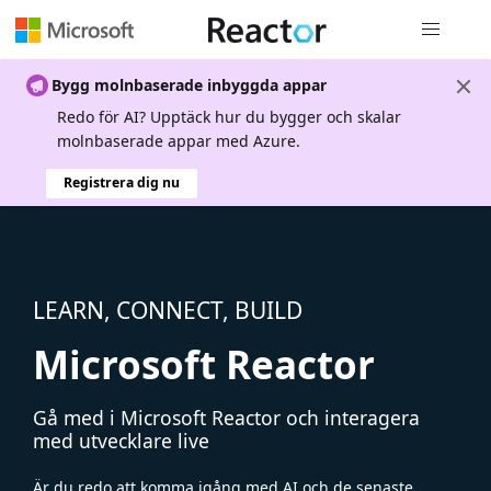
Global nav
Bygg molnbaserade inbyggda appar
Redo för AI? Upptäck hur du bygger och skalar
molnbaserade appar med Azure.
Registrera dig nu
LEARN, CONNECT, BUILD
Microsoft Reactor
Gå med i Microsoft Reactor och interagera
med utvecklare live
Är du redo att komma igång med AI och de senaste