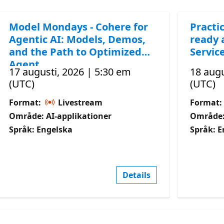
Model Mondays - Cohere for
Practic
Agentic AI: Models, Demos,
ready 
and the Path to Optimized
Servic
Agent
17 augusti, 2026 | 5:30 em
18 augu
(UTC)
(UTC)
Format:
Livestream
Format:
Område: AI-applikationer
Område:
Språk: Engelska
Språk: E
Details