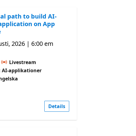
al path to build AI-
application on App
e
sti, 2026 | 6:00 em
Livestream
 AI-applikationer
ngelska
Details