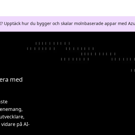
AI? Upptäck hur du bygger och skalar molnbaserade appar med Azu
gera med
aste
evenemang,
utvecklare,
vidare på AI-