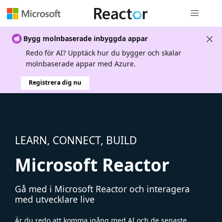
Global nav
Bygg molnbaserade inbyggda appar
Redo för AI? Upptäck hur du bygger och skalar
molnbaserade appar med Azure.
Registrera dig nu
LEARN, CONNECT, BUILD
Microsoft Reactor
Gå med i Microsoft Reactor och interagera
med utvecklare live
Är du redo att komma igång med AI och de senaste