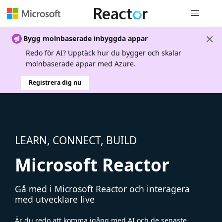
Global nav
Bygg molnbaserade inbyggda appar
Redo för AI? Upptäck hur du bygger och skalar
molnbaserade appar med Azure.
Registrera dig nu
LEARN, CONNECT, BUILD
Microsoft Reactor
Gå med i Microsoft Reactor och interagera
med utvecklare live
Är du redo att komma igång med AI och de senaste