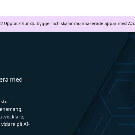
AI? Upptäck hur du bygger och skalar molnbaserade appar med Azu
gera med
aste
evenemang,
utvecklare,
vidare på AI-