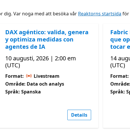
ör dig. Var noga med att besöka vår
Reaktorns startsida
för 
DAX agéntico: valida, genera
Fabric
y optimiza medidas con
que op
agentes de IA
tocar e
10 augusti, 2026 | 2:00 em
14 augu
(UTC)
(UTC)
Format:
Livestream
Format:
Område: Data och analys
Område:
Språk: Spanska
Språk: 
Details