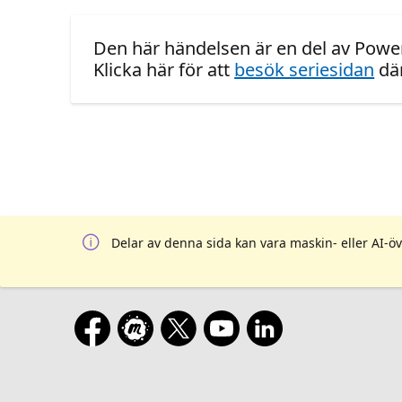
Den här händelsen är en del av Power
Klicka här för att
besök seriesidan
där
Delar av denna sida kan vara maskin- eller AI-öv