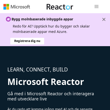
Global nav
Bygg molnbaserade inbyggda appar
Redo för AI? Upptäck hur du bygger och skalar
molnbaserade appar med Azure.
Registrera dig nu
LEARN, CONNECT, BUILD
Microsoft Reactor
Gå med i Microsoft Reactor och interagera
med utvecklare live
Är du redo att komma igång med AI och de senaste