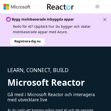
Global nav
Bygg molnbaserade inbyggda appar
Redo för AI? Upptäck hur du bygger och skalar
molnbaserade appar med Azure.
Registrera dig nu
LEARN, CONNECT, BUILD
Microsoft Reactor
Gå med i Microsoft Reactor och interagera
med utvecklare live
Är du redo att komma igång med AI och de senaste