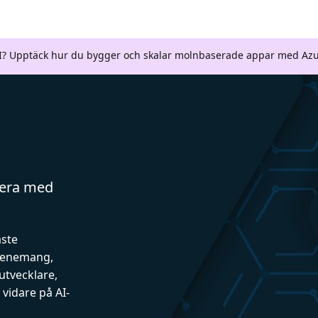
AI? Upptäck hur du bygger och skalar molnbaserade appar med Azu
gera med
aste
evenemang,
utvecklare,
vidare på AI-