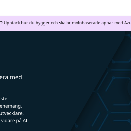
AI? Upptäck hur du bygger och skalar molnbaserade appar med Azu
gera med
aste
evenemang,
utvecklare,
vidare på AI-