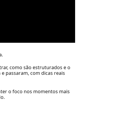
a.
rar, como são estruturados e o
 e passaram, com dicas reais
anter o foco nos momentos mais
do.