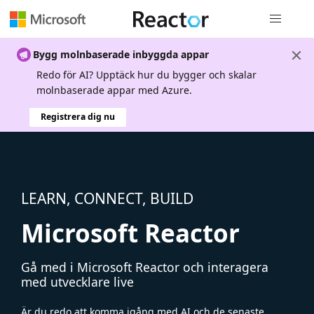
Global nav
Bygg molnbaserade inbyggda appar
Redo för AI? Upptäck hur du bygger och skalar
molnbaserade appar med Azure.
Registrera dig nu
LEARN, CONNECT, BUILD
Microsoft Reactor
Gå med i Microsoft Reactor och interagera
med utvecklare live
Är du redo att komma igång med AI och de senaste