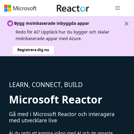
Global nav
Bygg molnbaserade inbyggda appar
Redo för AI? Upptäck hur du bygger och skalar
molnbaserade appar med Azure.
Registrera dig nu
LEARN, CONNECT, BUILD
Microsoft Reactor
Gå med i Microsoft Reactor och interagera
med utvecklare live
Är du redo att komma igång med AI och de senaste