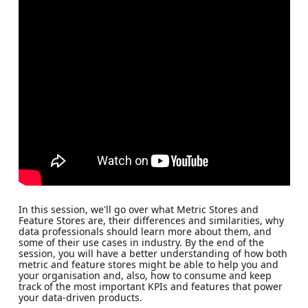
In this session, we'll go over what Metric Stores and
Feature Stores are, their differences and similarities, why
data professionals should learn more about them, and
some of their use cases in industry. By the end of the
session, you will have a better understanding of how both
metric and feature stores might be able to help you and
your organisation and, also, how to consume and keep
track of the most important KPIs and features that power
your data-driven products.