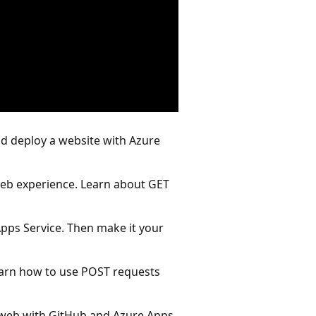
d deploy a website with Azure
web experience. Learn about GET
 Apps Service. Then make it your
Learn how to use POST requests
he web with GitHub and Azure Apps