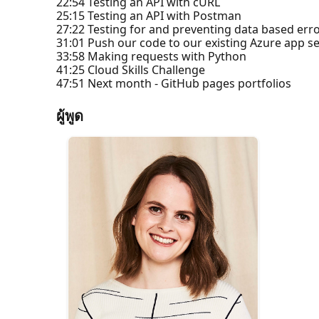
22:54 Testing an API with cURL
25:15 Testing an API with Postman
27:22 Testing for and preventing data based err
31:01 Push our code to our existing Azure app se
33:58 Making requests with Python
41:25 Cloud Skills Challenge
47:51 Next month - GitHub pages portfolios
ผู้พูด