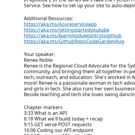
Service. See how to set up your site to auto-dep
Additional Resources:
https://aka.ms/Azureserviceapp
https://aka.ms/gittingstartedyoutube
https://aka.ms/learnmodulesintrotogithub
https://aka.ms/GithubRepoCodeGardenAug
Your speaker:
Renee Noble
Renee is the Regional Cloud Advocate for the Sy
community, and bringing them all together in-per
tech, outreach, and education. She's worked in 
more! Renee is a passionate woman in tech adv
and girls in tech. She also runs her own busines
Beside teaching and tech she loves swing dancing
Chapter markers
3:33 What is an API
6:18 What we'll build today + recap
9:15 GET verse POST requests
16:06 Coding our API endpoint