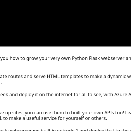
 you how to grow your very own Python Flask webserver an
reate routes and serve HTML templates to make a dynamic 
.
week and deploy it on the internet for all to see, with Azure
e up sites, you can use them to built your own APIs too! 
to make a useful service for yourself or others.
 Flask webserver we built in episode 1 and deploy that to t