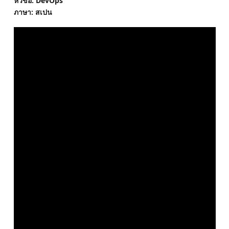
หัวข้อ: DevOps
ภาษา: สเปน