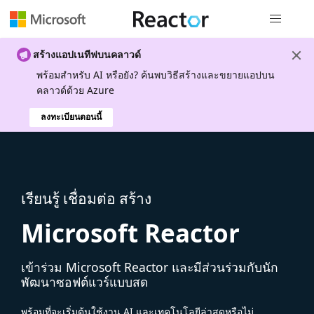
การนำทางส
สร้างแอปเนทีฟบนคลาวด์
พร้อมสําหรับ AI หรือยัง? ค้นพบวิธีสร้างและขยายแอปบน
คลาวด์ด้วย Azure
ลงทะเบียนตอนนี้
เรียนรู้ เชื่อมต่อ สร้าง
Microsoft Reactor
เข้าร่วม Microsoft Reactor และมีส่วนร่วมกับนัก
พัฒนาซอฟต์แวร์แบบสด
พร้อมที่จะเริ่มต้นใช้งาน AI และเทคโนโลยีล่าสุดหรือไม่